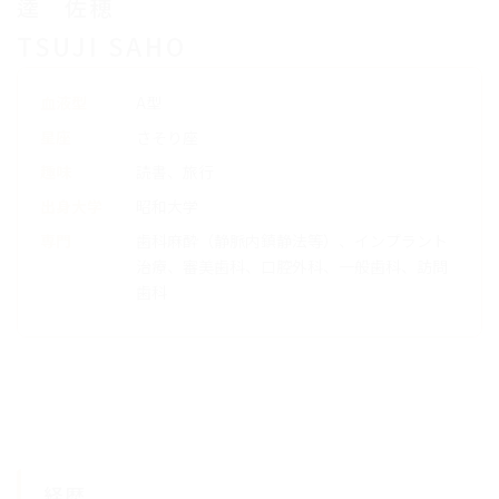
逵 佐穂
TSUJI SAHO
血液型
A型
星座
さそり座
趣味
読書、旅行
出身大学
昭和大学
専門
歯科麻酔（静脈内鎮静法等）、インプラント
治療、審美歯科、口腔外科、一般歯科、訪問
歯科
経歴