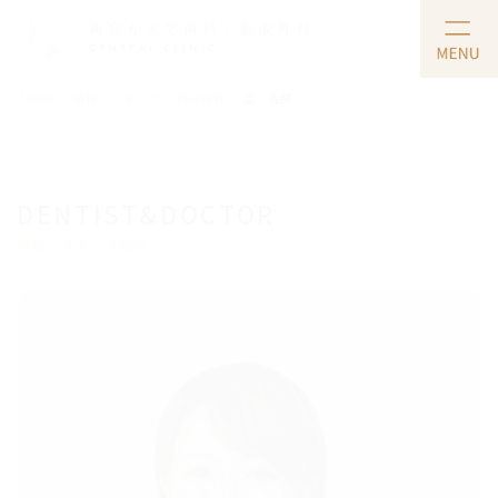
コ
ナ
ン
ビ
テ
ゲ
ン
ー
HOME
院長・スタッフ
歯科医師
逵 佐穂
ツ
シ
に
ョ
移
ン
動
に
移
DENTIST&DOCTOR
動
院長・スタッフ紹介