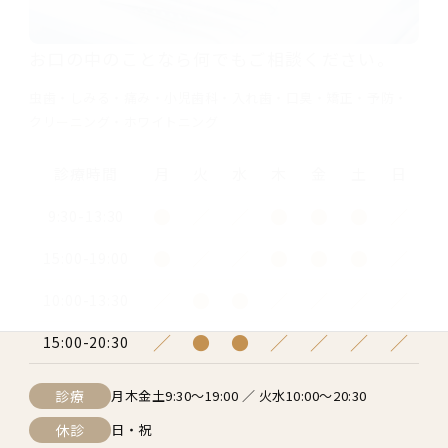
お口の中のことなら何でもご相談ください。
虫歯・しみる・痛み・小児歯科・入れ歯・口臭・矯正・予防・
クリーニング・ホワイトニング
診療時間
月
火
水
木
金
土
日
●
／
／
●
●
●
／
9:30-13:30
●
／
／
●
●
●
／
15:00-19:00
／
●
●
／
／
／
／
10:00-13:30
／
●
●
／
／
／
／
15:00-20:30
診療
月木金土9:30〜19:00 ／ 火水10:00〜20:30
休診
日・祝