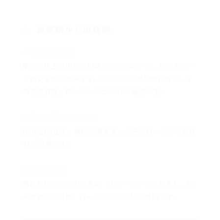
最寄駅からの経路
JR新宿駅西口
駅から地上に出て小田急ハルクへ向かい、新宿大ガー
ド西交差点へ進みます。ウエルシア薬局側に渡り、そ
のまま直進。ローソンのビル4Fが当院です。
大江戸線新宿西口駅
D5出口を出て、横断歩道を渡った先のローソンのビル
4Fが当院です。
西武新宿駅
西武新宿ペペを出て高架（大ガード）下を直進し、信
号を渡って右折。ローソンのビル4Fが当院です。